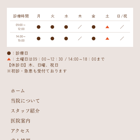
診療時間
月
火
水
木
金
土
日/祝
09:00～
●
●
●
／
●
▲
／
12:00
14:00～
●
●
●
／
●
▲
／
19:00
●：診療日
▲
：土曜日は09：00～12：30 / 14:00～18：00まで
【休診日】木、日曜、祝日
※初診・急患も受付ております
ホーム
当院について
スタッフ紹介
医院案内
アクセス