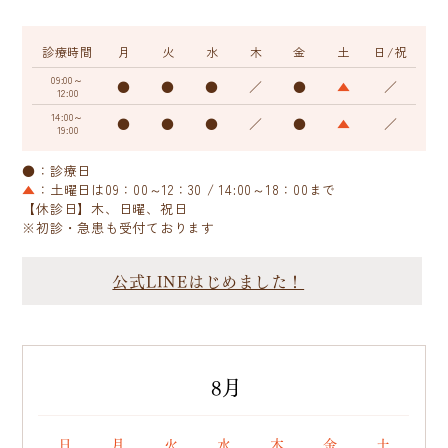
診療時間
月
火
水
木
金
土
日/祝
09:00～
●
●
●
／
●
▲
／
12:00
14:00～
●
●
●
／
●
▲
／
19:00
●：診療日
▲
：土曜日は09：00～12：30 / 14:00～18：00まで
【休診日】木、日曜、祝日
※初診・急患も受付ております
公式LINEはじめました！
8月
«
»
日
月
火
水
木
金
土